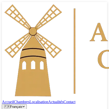
Accueil
Chambres
Localisation
Actualités
Contact
🇫🇷
Français